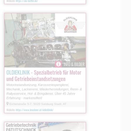
Website:
https://alu-loeffel.de/
INFO & BILDER
OLDIEKLINIK
- Spezialbetrieb für Motor
und Getriebeinstandsetzungen
Motorinstandsetzung, Karosseriespenglerei,
Mechanik, Lackiererei, Wiederherstellungen, Renn- &
Rallyeservice, Hol- & Bringdienst. Über 45 Jahre
Erfahrung - markenoffen!
Eichetstraße 5-7, 5020 Salzburg Stadt, AT
Website:
https://www.bruckner.at/oldieklinik/