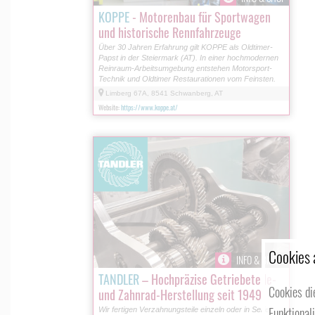
KOPPE
- Motorenbau für Sportwagen
und historische Rennfahrzeuge
Über 30 Jahren Erfahrung gilt KOPPE als Oldtimer-
Papst in der Steiermark (AT). In einer hochmodernen
Reinraum-Arbeitsumgebung entstehen Motorsport-
Technik und Oldtimer Restaurationen vom Feinsten.
Limberg 67A, 8541 Schwanberg, AT
Website:
https://www.koppe.at/
Cookies 
INFO & BILDER
TANDLER
– Hochpräzise Getriebeteile-
Cookies di
und Zahnrad-Herstellung seit 1949
Funktional
Wir fertigen Verzahnungsteile einzeln oder in Serie.