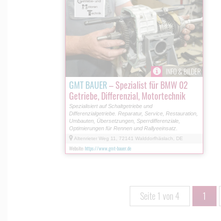
INFO & BILDER
GMT BAUER
– Spezialist für BMW 02
Getriebe, Differenzial, Motortechnik
Spezialisiert auf Schaltgetriebe und
Differenzialgetriebe. Reparatur, Service, Restauration,
Umbauten, Übersetzungen, Sperrdifferenziale,
Optimierungen für Rennen und Rallyeeinsatz.
Altenrieter Weg 11, 72141 Walddorfhäslach, DE
Website:
https://www.gmt-bauer.de
Seite 1 von 4
1