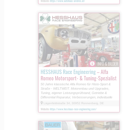
Website:
https://www.autohaus-ambros.at/
INFO & BILDER
HESSHAUS Race Engineering
– Alfa
Romeo Motorsport- & Tuning-Spezialist
50 Jahre klassische Alfa Romeo für Histo-Sport &
Straße - WELTWEIT. Motorenbau und Upgrades,
Tuning, eigener Leistungsprüfstand, Getriebe &
Differential Reparatur, Verbesserungen, individuelle
Lösungen.
Lägenfeldstraße 34, 30952 Ronnenberg, DE
Website:
https://www.hesshaus-race-engineering.com/