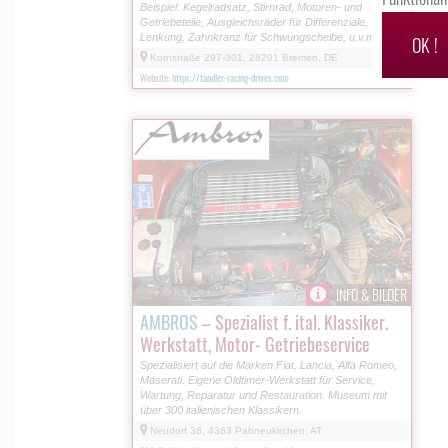
Beispiel: Kegelradsatz, Stirnrad, Motoren- und
Getriebeteile, Ausgleichsräder für Differenziale,
Lenkung, Zahnkranz für Schwungscheibe, u.v.m.
OK !
Kornstraße 297-301, 28201 Bremen, DE
Website:
https://tandler-racing-drives.com
INFO & BILDER
AMBROS
– Spezialist f. ital. Klassiker.
Werkstatt, Motor- Getriebeservice
Spezialisiert auf die Marken Fiat, Lancia, Alfa Romeo,
Maserati. Eigene Oldtimer-Werkstatt für Service,
Wartung, Reparatur und Restauration. Museum mit
über 300 italienischen Klassikern.
Neudorf 36, 4363 Pabneukirchen, AT