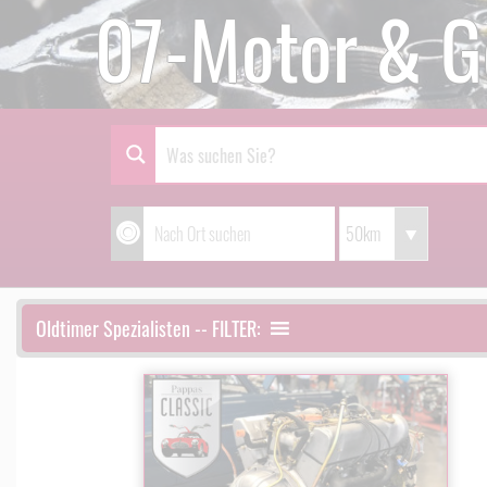
07-Motor & G
Oldtimer Spezialisten -- FILTER: