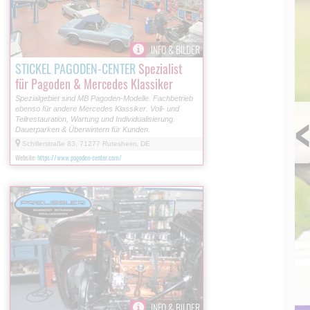
INFO & BILDER
STICKEL PAGODEN-CENTER
Spezialist
für Pagoden & Mercedes Klassiker
Spezialgebiet sind MB Pagoden-Modelle. Fachbetrieb
ebenso für andere Mercedes Klassiker. Voll- und
Teilrestauration, Wartung und Individualisierung.
Dauerparken & Überwintern für Kunden.
Schillerstraße 83, 71277 Rutesheim, DE
Website:
https://www.pagoden-center.com/
INFO & BILDER