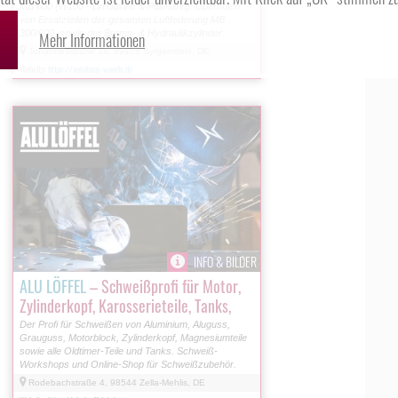
MB 600 (W100 - Limousine & Pullmann). Überholen
von Ersatzteilen der gesamten Luftfederung MB
300/600, sowie der Brems- & Hydraulikzylinder.
Mehr Informationen
Johannesstraße 1a, 89428 Syrgenstein, DE
Website:
https://autohaus-woerle.de
INFO & BILDER
ALU LÖFFEL
– Schweißprofi für Motor,
Zylinderkopf, Karosserieteile, Tanks,
etc.
Der Profi für Schweißen von Aluminium, Aluguss,
Grauguss, Motorblock, Zylinderkopf, Magnesiumteile
sowie alle Oldtimer-Teile und Tanks. Schweiß-
Workshops und Online-Shop für Schweißzubehör.
Rodebachstraße 4, 98544 Zella-Mehlis, DE