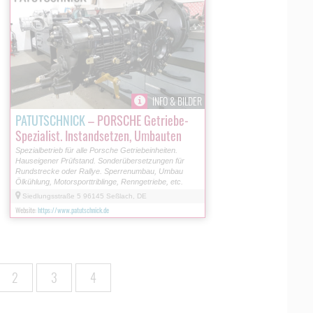
INFO & BILDER
PATUTSCHNICK
– PORSCHE Getriebe-
Spezialist. Instandsetzen, Umbauten
Spezialbetrieb für alle Porsche Getriebeinheiten.
Hauseigener Prüfstand. Sonderübersetzungen für
Rundstrecke oder Rallye. Sperrenumbau, Umbau
Ölkühlung, Motorsporttriblinge, Renngetriebe, etc.
Siedlungsstraße 5 96145 Seßlach, DE
Website:
https://www.patutschnick.de
2
3
4