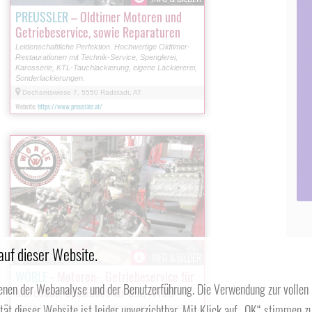
PREUSSLER
– Oldtimer Motoren und
Getriebeservice, sowie Reparaturen
Leidenschaftliche Perfektion. Hochwertige Oldtimer-
Restaurationen mit Technik-Service, Spenglerei,
Karosserie, KTL-Tauchlackierung, eigene Lackiererei,
Sonderlackierungen.
Dechantswiese 7, 5550 Radstadt, AT
Website:
https://www.preussler.at/
auf dieser Website.
INFO & BILDER
WÖRLE
- Motoren-, Getriebeservice für
enen der Webanalyse und der Benutzerführung. Die Verwendung zur vollen
Mercedes, Spezialist für 6.3, W100
ität dieser Website ist leider unverzichtbar. Mit Klick auf „OK“ stimmen zu
Mercedes Oldtimer Restaurationen mit Schwerpunkt