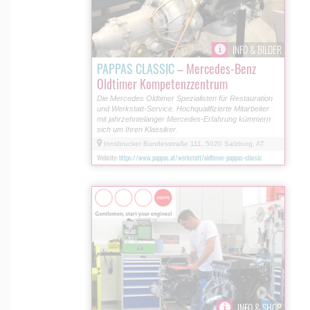
INFO & BILDER
PAPPAS CLASSIC
– Mercedes-Benz
Oldtimer Kompetenzzentrum
Die Mercedes Oldtimer Spezialisten für Restauration
und Werkstatt-Service. Hochqualifizierte Mitarbeiter
mit jahrzehntelanger Mercedes-Erfahrung kümmern
sich um Ihren Klassiker.
Innsbrucker Bundesstraße 111, 5020 Salzburg, AT
Website:
https://www.pappas.at/werkstatt/oldtimer-pappas-classic
INFO & SHOP