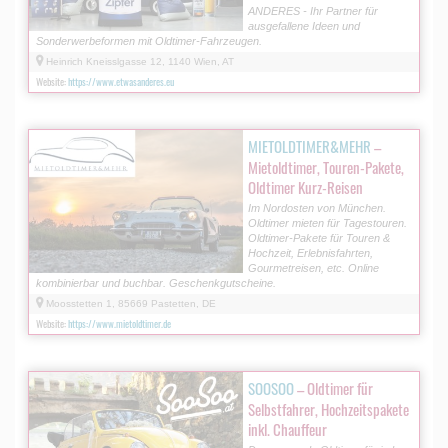
ANDERES - Ihr Partner für
ausgefallene Ideen und
Sonderwerbeformen mit Oldtimer-Fahrzeugen.
Heinrich Kneisslgasse 12, 1140 Wien, AT
Website:
https://www.etwasanderes.eu
MIETOLDTIMER&MEHR
–
Mietoldtimer, Touren-Pakete,
Oldtimer Kurz-Reisen
Im Nordosten von München.
Oldtimer mieten für Tagestouren.
Oldtimer-Pakete für Touren &
Hochzeit, Erlebnisfahrten,
Gourmetreisen, etc. Online
kombinierbar und buchbar. Geschenkgutscheine.
Moosstetten 1, 85669 Pastetten, DE
Website:
https://www.mietoldtimer.de
SOOSOO
– Oldtimer für
Selbstfahrer, Hochzeitspakete
inkl. Chauffeur