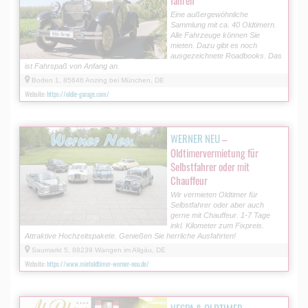
Eine außergewöhnliche
Sammlung mit ca. 40 Oldtimern.
Alle Fahrzeuge können Sie
mieten. Dazu gibt es noch
ausgezeichnete Roadbooks. Das
ist Fahrspaß von Anfang an.
Boden 1, 85646 Anzing bei München, DE
Website:
https://oldie-garage.com/
WERNER NEU
–
Oldtimervermietung für
Selbstfahrer oder mit
Chauffeur
Wir vermieten Oldtimer für
Selbstfahrer oder aber auch
gerne mit Chauffeur. 1-7 Tage
inkl. Kilometer zum Fixpreis.
Attraktive Hochzeitspakete. Genießen Sie herrliche Ausfahrten!
Saumarkt 5, 88239 Wangen im Allgäu, DE
Website:
https://www.mietoldtimer-werner-neu.de/
VESPA & OLDTIMER
–