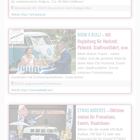
für erlebnisreiche Rallyes. Ca. 40 Miet-Oldtimer!
Marktstraße 49, 93453 Neukirchen beim Heiligen Blut
Website:
https://lord-george.de
BOOK A BULLI
– Mit
Begleitung für Hochzeit,
Picknick, Stadtrundfahrt, usw.
Miete deinen Traum - meine
Oldies sind die perfekte Wahl für
deine Idee! Ob Hochzeit, Event
oder Stadtrundfahrt. Gerne
inklusive Fotoshootings
kombiniert mit Drohnenaufnahmen. Gutscheine!
2103 Langenzersdorf Österreich
Website:
https://www.bookabulli.com/
ETWAS ANDERES
– Oldtimer
mieten für Promotions,
Events, Roadshows
Mieten Sie die mobile VW Bulli-
Kultbar, VW Buli T1 oder das
Froscherl für Ihr Event! ETWAS