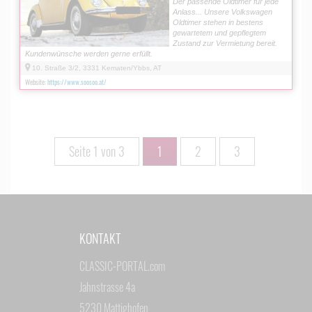
Der passende Oldtimer für jede
Anlass... Unsere Volkswagen
Oldtimer stehen in bestens
gewartetem und gepflegtem
Zustand zur Vermietung bereit.
Kundenwünsche werden gerne erfüllt.
10. Straße 3/2, 3331 Kematen/Ybbs, AT
Website:
https://www.soosoo.at/
Seite 1 von 3
1
2
3
KONTAKT
CLASSIC-PORTAL.com
Jahnstrasse 4a
5230 Mattighofen