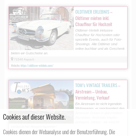
OLDTIMER ERLEBNIS
–
Oldtimer mieten inkl.
Chauffeur für Hochzeit
Oldtimer-Verleih inklusive
Chauffeur für Hochzeiten oder
spezielle Events, auch für Foto-
Shootings. Alle Oldtimer sind
online buchbar und als Geschenk
bieten wir Gutscheine an.
71546 Aspach
Website:
https://oldtimer-erlebnis.com/
TOM’s VINTAGE TRAILERS
–
Airstream – Umbau,
Vermietung, Verkauf
Ein Airstream ist nicht irgendein
Wohnwagen, er repräsentiert den
American Dream in glänzendem
Cookies auf dieser Website.
Aluminium. Airstream kaufen,
umbauen, mieten - wir sind Ihr
verlässlicher Ansprechpartner!
Cookies dienen der Webanalyse und der Benutzerführung. Die
Kellergasse 17, 4910 Ried im Innkreis, AT