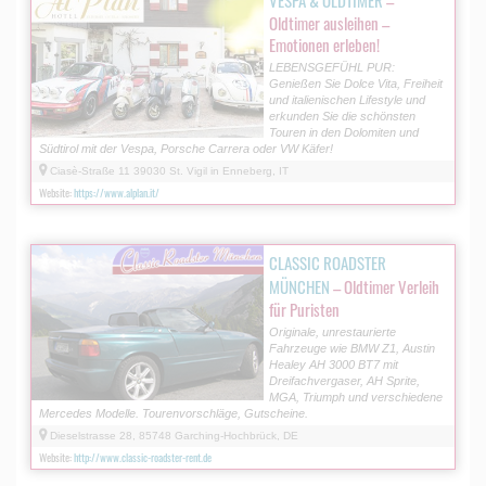
Oldtimer ausleihen –
Emotionen erleben!
LEBENSGEFÜHL PUR:
Genießen Sie Dolce Vita, Freiheit
und italienischen Lifestyle und
erkunden Sie die schönsten
Touren in den Dolomiten und
Südtirol mit der Vespa, Porsche Carrera oder VW Käfer!
Ciasè-Straße 11 39030 St. Vigil in Enneberg, IT
Website:
https://www.alplan.it/
CLASSIC ROADSTER
MÜNCHEN
– Oldtimer Verleih
für Puristen
Originale, unrestaurierte
Fahrzeuge wie BMW Z1, Austin
Healey AH 3000 BT7 mit
Dreifachvergaser, AH Sprite,
MGA, Triumph und verschiedene
Mercedes Modelle. Tourenvorschläge, Gutscheine.
Dieselstrasse 28, 85748 Garching-Hochbrück, DE
Website:
http://www.classic-roadster-rent.de