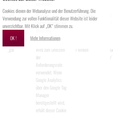
verwendet.
Cookies dienen der Webanalyse und der Benutzerführung. Die
_gid
Wird zur
24 Stunden
G
Verwendung zur vollen Funktionalität dieser Website ist leider
Unterscheidung von
/ 
unverzichtbar. Mit Klick auf „OK“ stimmen zu.
Benutzern
OK !
Mehr Informationen
verwendet.
_gat
Wird zum Drosseln
1 Minute
G
der
/ 
Anforderungsrate
verwendet. Wenn
Google Analytics
über den Google Tag
Manager
bereitgestellt wird,
erhält dieser Cookie