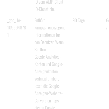
ID vom AMP-Client-
ID-Dienst hin.
_gac_UA-
Enthält
90 Tage
G
109594878-
kampagnenbezogene
/ 
1
Informationen für
den Benutzer. Wenn
Sie Ihre
Google Analytics-
Konten und Google-
Anzeigenkonten
verknüpft haben,
lesen die Google-
Anzeigen-Website-
Conversion-Tags
diesen Cookie,