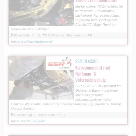
Markenoffener KFZ-Fachbetrieb
in Pforzheim. Restauration,
Lackiererei, Korrosionsschutz,
Reparatur und Spezialgebiet
Citroën 2CV Ente. Rund-um-
Service für Ihren Oldtimer.
Birkenfelder Str. 11, 75180 Pforzheim-Büchenbronn, DE
Website:
https://www.hubertmeyer.de/
SSR-CLASSIC
-
Korossionsschutz mit
Hohlraum- &
Unterbodenschutz
SSR CLASSIC ist Spezialist für
Oldtimer in Bayern und bietet
Ihnen das gesamte
Leistungsspektrum einer
Oldtimer-Werkstätte, dabei ist die oberste Prämisse Top-Qualität zu liefern!
Morgan Service!
Gewerbering 20, 83646 Bad Tölz, DE
Website:
https://ssr-classic.de/