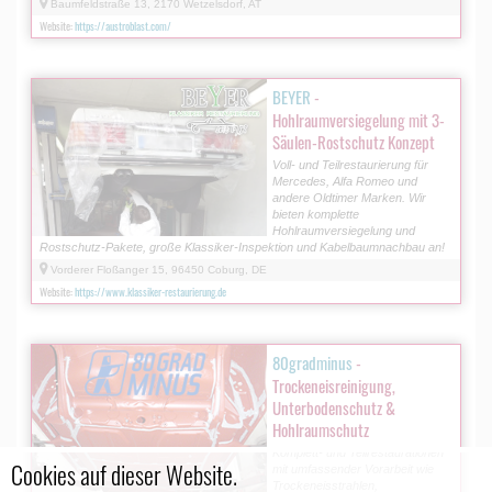
Baumfeldstraße 13, 2170 Wetzelsdorf, AT
Website:
https://austroblast.com/
BEYER
-
Hohlraumversiegelung mit 3-
Säulen-Rostschutz Konzept
Voll- und Teilrestaurierung für
Mercedes, Alfa Romeo und
andere Oldtimer Marken. Wir
bieten komplette
Hohlraumversiegelung und
Rostschutz-Pakete, große Klassiker-Inspektion und Kabelbaumnachbau an!
Vorderer Floßanger 15, 96450 Coburg, DE
Website:
https://www.klassiker-restaurierung.de
80gradminus
-
Trockeneisreinigung,
Unterbodenschutz &
Hohlraumschutz
Komplett- und Teilrestaurationen
Cookies auf dieser Website.
mit umfassender Vorarbeit wie
Trockeneisstrahlen,