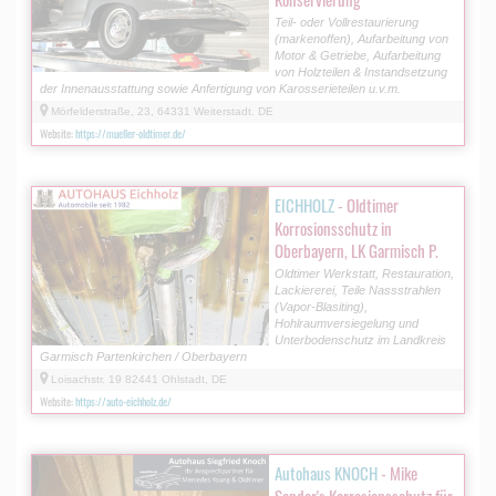
Teil- oder Vollrestaurierung
(markenoffen), Aufarbeitung von
Motor & Getriebe, Aufarbeitung
von Holzteilen & Instandsetzung
der Innenausstattung sowie Anfertigung von Karosserieteilen u.v.m.
Mörfelderstraße, 23, 64331 Weiterstadt. DE
Website:
https://mueller-oldtimer.de/
EICHHOLZ
- Oldtimer
Korrosionsschutz in
Oberbayern, LK Garmisch P.
Oldtimer Werkstatt, Restauration,
Lackiererei, Teile Nassstrahlen
(Vapor-Blasiting),
Hohlraumversiegelung und
Unterbodenschutz im Landkreis
Garmisch Partenkirchen / Oberbayern
Loisachstr. 19 82441 Ohlstadt, DE
Website:
https://auto-eichholz.de/
Autohaus KNOCH
- Mike
Sander's Korrosionsschutz für