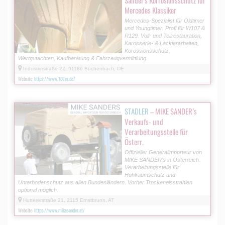
Mercedes Klassiker
Mercedes-Spezialist für Oldtimer
und Youngtimer. Profi für W107 &
R129. Voll- und Teilrestauration,
Karosserie- & Lackierarbeiten,
Korossionsschutz,
Wertgutachten, Kaufberatung & Fahrzeugvermittlung.
Industriestraße 22, 91186 Büchenbach, DE
Website:
https://www.107er.de/
STADLER
– MIKE SANDER’s
Verkaufs- und
Verarbeitungsstelle für
Österr.
Offizieller Generalimporteur von
MIKE SANDER's in Österreich.
Verarbeitungsstelle für
Hohlraumschutz und
Unterbodenschutz aus allen Bundesländern. Vorher Trockeneisstrahlen
optional möglich.
Huttererstraße 21, 2115 Ernstbrunn, AT
Website:
https://www.mikesander.at/