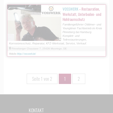
VOSSWERK
– Restauration,
Werkstatt, Unterboden- und
Hohlraumschutz
Familiengeführter Oldtimer- und
Youngtimer Fachbetrieb im Kreis
Pinneberg bei Hamburg.
Komplett- und
Teilrestaurierungen,
Korrosionsschutz, Reparatur, KFZ-Werkstatt, Service, Verkauf.
Pinneberger Chaussee 7, 25436 Moorrege, DE
Website:
https://vosswerk.de/
Seite 1 von 2
1
2
KONTAKT