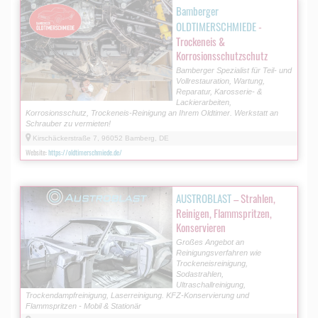
Bamberger
OLDTIMERSCHMIEDE
-
Trockeneis &
Korrosionsschutzschutz
Bamberger Spezialist für Teil- und
Vollrestauration, Wartung,
Reparatur, Karosserie- &
Lackierarbeiten,
Korrosionsschutz, Trockeneis-Reinigung an Ihrem Oldtimer. Werkstatt an
Schrauber zu vermieten!
Kirschäckerstraße 7, 96052 Bamberg, DE
Website:
https://oldtimerschmiede.de/
AUSTROBLAST
– Strahlen,
Reinigen, Flammspritzen,
Konservieren
Großes Angebot an
Reinigungsverfahren wie
Trockeneisreinigung,
Sodastrahlen,
Ultraschallreinigung,
Trockendampfreinigung, Laserreinigung. KFZ-Konservierung und
Flammspritzen - Mobil & Stationär