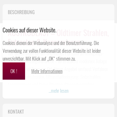
BESCHREIBUNG
Cookies auf dieser Website.
AUSTROBLAST –
Oldtimer Strahlen,
Entrosten & Konservieren
Cookies dienen der Webanalyse und der Benutzerführung. Die
Verwendung zur vollen Funktionalität dieser Website ist leider
Wir bieten Ihnen ein umfangreiches Portfolio an Reinigungs-
unverzichtbar. Mit Klick auf „OK“ stimmen zu.
und Konservierungsverfahren – ob in unserer modernen Anlage
oder direkt bei Ihnen vor Ort. Unser Angebot umfasst Verfahren
OK !
Mehr Informationen
wie Trockeneisstrahlen, Ultraschallreinigung, Sodastrahlen,
Laserreinigung und Vapor Blasting, Glasperlenstrahlen,
...mehr lesen
Sandstrahlen sowie Spritzverzinken und Fahrzeugkonservierung
– alles an einem Standort in 2170 Wetzelsdorf, Österreich.
Unser Leistungsangebot im
KONTAKT