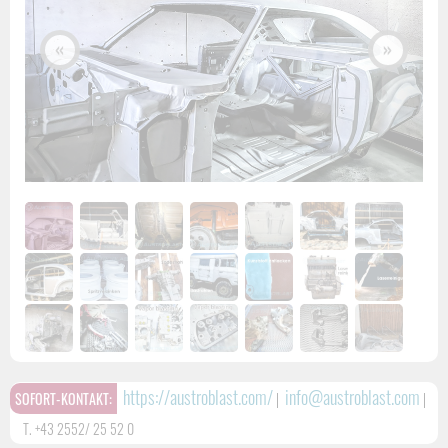
«
»
https://austroblast.com/
info@austroblast.com
SOFORT-KONTAKT:
|
|
T. +43 2552/ 25 52 0