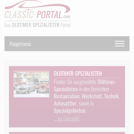
OLDTIMER-SPEZIALISTEN
Finden Sie ausgewählte
Oldtimer-
Spezialisten
in den Bereichen
Restauration
,
Werkstatt
,
Technik
,
Autosattler
, sowie in
Spezialgebieten
.
... zur Übersicht