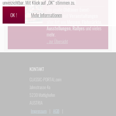
EVENT-KALENDER
unverzichtbar. Mit Klick auf „OK“ stimmen zu.
Der große
Oldtimer Event-
OK !
Mehr Informationen
Kalender
mit
Veranstaltungen
aller Art wie
Messen
,
Flohmärkte
,
Ausstellungen
,
Rallyes
und vieles
mehr.
.. zur Übersicht
KONTAKT
CLASSIC-PORTAL.com
Jahnstrasse 4a
5230 Mattighofen
AUSTRIA
Impressum
|
AGB
|