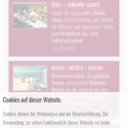
TEILE- / ZUBEHÖR-SHOPS
Finden Sie ausgewählte
Online-
Shops
mit Ersatzteilen und Zubehör
für Oldtimer und Youngtimer. Suche
nach
Produkten
oder nach
Fahrzeugmarken
.
.. zur Übersicht
REISEN / HOTELS / VERLEIH
Reiseveranstalter
und
geführte
Touren
, ausgesuchte
Oldtimer-
Hotels
von der Nordsee bis zum
Gardasee, sowie
Verleih von
Cookies auf dieser Website.
Oldtimer-Fahrzeugen
.
.. zur Übersicht
Cookies dienen der Webanalyse und der Benutzerführung. Die
Verwendung zur vollen Funktionalität dieser Website ist leider