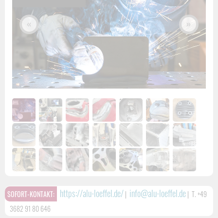
«
»
https://alu-loeffel.de/
info@alu-loeffel.de
SOFORT-KONTAKT:
|
|
T. +49
3682 91 80 646