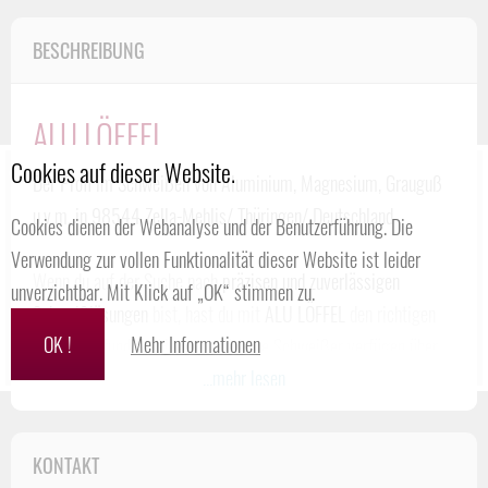
BESCHREIBUNG
ALU LÖFFEL
Cookies auf dieser Website.
Der Profi im Schweißen von Aluminium, Magnesium, Grauguß
u.v.m. in 98544 Zella-Mehlis/ Thüringen/ Deutschland
Cookies dienen der Webanalyse und der Benutzerführung. Die
Verwendung zur vollen Funktionalität dieser Website ist leider
Wenn du auf der Suche nach
präzisen und zuverlässigen
unverzichtbar. Mit Klick auf „OK“ stimmen zu.
Schweißlösungen
bist, hast du mit
ALU LÖFFEL
den richtigen
OK !
Mehr Informationen
Partner gefunden. Hochqualifizierte Schweißer verfügen über
...mehr lesen
umfangreiche Erfahrung in der Bearbeitung von Aluminium,
Magnesium, Grauguss und gewährleisten erstklassige
Ergebnisse, die deinen Anforderungen in jeder Hinsicht gerecht
KONTAKT
werden.