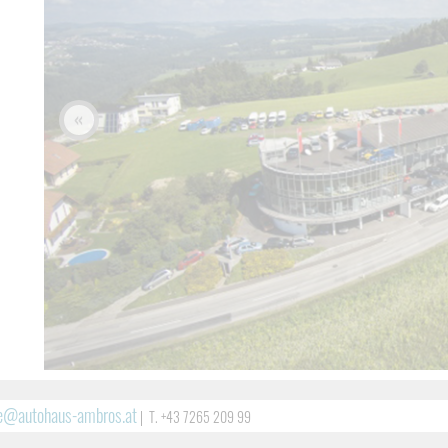
«
ce@autohaus-ambros.at
|
T. +43 7265 209 99