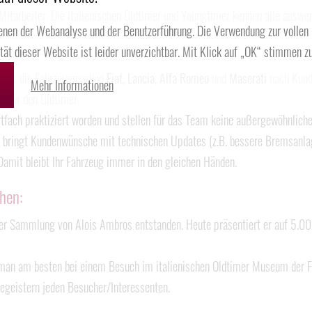
 Mitarbeiter. Die italienischen Oldtimer und Youngtimer kennen alle auswe
enen der Webanalyse und der Benutzerführung. Die Verwendung zur vollen
ität dieser Website ist leider unverzichtbar. Mit Klick auf „OK“ stimmen zu
bros die Fahrzeugmarken
Fiat, Lancia, Alfa Romeo
und
Maserati
nach Kunde
Mehr Informationen
n für den Oldtimer.
tfach praktiziert worden und stellen für das Team keine außergewöhnliche 
r bringt Kundenwünsche mit technischen Updates (z.B. bessere Bremsanlag
 Damit bleibt Ihr Fahrzeug immer in den gleichen Händen.
hen:
der Sammlung von Alois Ambros entstanden. Heute präsentiert er auf 5.00
ht man am besten bei einem Besuch im italienischen Oldtimer Museum der 
egeistern jeden Besucher/Interessenten.