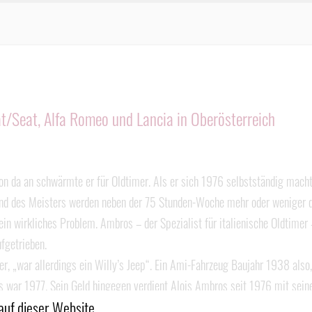
iat/Seat, Alfa Romeo und Lancia in Oberösterreich
n da an schwärmte er für Oldtimer. Als er sich 1976 selbstständig macht
 Hand des Meisters werden neben der 75 Stunden-Woche mehr oder weniger 
n wirkliches Problem. Ambros – der Spezialist für italienische Oldtimer – i
fgetrieben.
er, „war allerdings ein Willy’s Jeep“. Ein Ami-Fahrzeug Baujahr 1938 also
 Das war 1977. Sein Geld hingegen verdient Alois Ambros seit 1976 mit se
auf dieser Website.