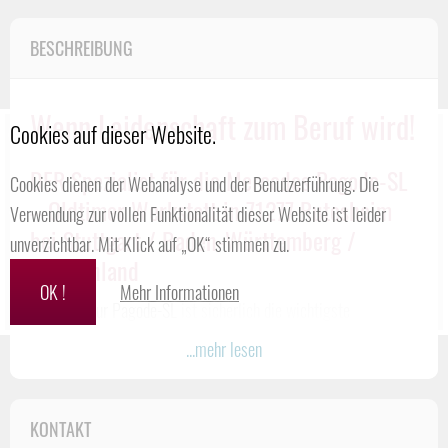
BESCHREIBUNG
Wenn Leidenschaft zum Beruf wird!
Cookies auf dieser Website.
DER Spezialist für die Mercedes Pagode-SL
Cookies dienen der Webanalyse und der Benutzerführung. Die
– Oldtimer Werkstatt in 71277 Rutesheim
Verwendung zur vollen Funktionalität dieser Website ist leider
bei Stuttgart / Baden-Württemberg /
unverzichtbar. Mit Klick auf „OK“ stimmen zu.
Deutschland
OK !
Mehr Informationen
Die Liebe zur Pagode-SL
ist sicherlich die wichtigste
Eigenschaft, um perfekte Leistungen rund um dieses Fahrzeug
...mehr lesen
anzubieten.
Das Unternehmen genießt inzwischen durch einen
sehr hohen
KONTAKT
Qualitätsstandard
und seine Kenntnisse im Bereich technischer