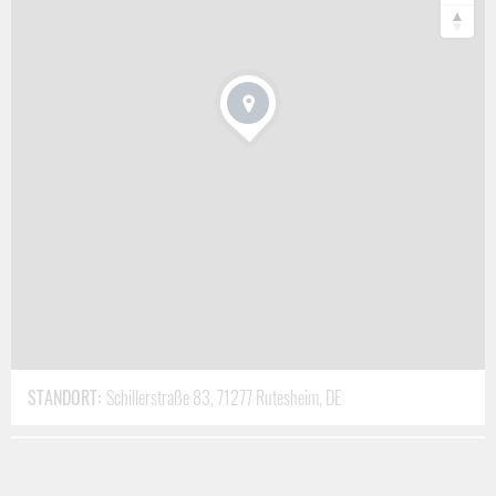
den Zustand, den Sie wünschen. Selbst der
Aufbau einer Pagode
in den Zustand „neu“ wird von uns geleistet. Selbstredend
erhalten Sie
vorab ein
nach „Stufenplan“ ausgearbeitetes
Komplettangebot
!
Unsere Leistungen
haben natürlich oft auch die Vorgabe der
Werterhaltung und Instandsetzung von Schäden und Mängeln.
Ihr Ziel ist auch unseres, denn Sie entscheiden in Ruhe vorab,
wie viel restauriert wird!
Wartung
Wir erledigen:
Wartungs- und Inspektionsarbeiten
STANDORT:
Schillerstraße 83, 71277 Rutesheim, DE
Frühjahrs- und Stilllegungschecks
Teil- oder Komplettüberholungen von Motor, Achsen,
Getriebe und Nebenaggregaten