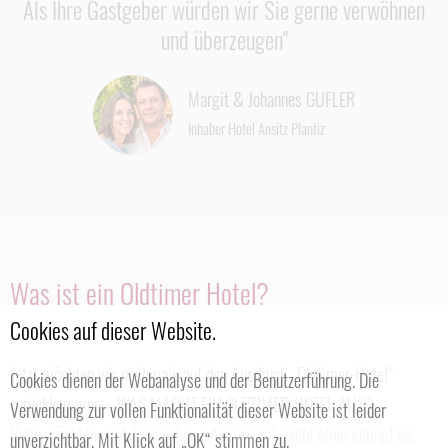
Als Ihre Gastgeber würden wir Sie gerne verwöhnen
und überzeugen"
Margit & Johannes GUFLER
Inhaber Hotel Ansitz Plantiz
Was ist ein Oldtimer Hotel?
Cookies auf dieser Website.
Jetzt möchten wir nochmals auf den Ausdruck „Oldtimer-Hotel“
Cookies dienen der Webanalyse und der Benutzerführung. Die
zurückkommen – WAS MACHT EIN OLDTIMER-HOTEL AUS?
Verwendung zur vollen Funktionalität dieser Website ist leider
Viele möchten „auf diesen Zug aufspringen“, nicht allen gelingt es.
unverzichtbar. Mit Klick auf „OK“ stimmen zu.