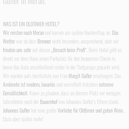
Gufler in Meran.
WAS IST EIN OLDTIMER HOTEL?
Wir reisten nach Meran
und kamen am späten Nachmittag an.
Das
Wetter
war ab dem
Brenner
nicht besonders ansprechend, aber wir
freuten uns sehr
auf diesen
„Besuch beim Profi“
. Beim Hotel gibt es
direkt vor dem Haus einen Parkplatz für den bequemen Check-in,
bevor das Auto anschließend sicher in der Tiefgarage geparkt wird.
Wir wurden aufs herzlichste von Frau
Margit Gufler
empfangen. Das
Ambiente ist modern, luxuriös
und vermittelt trotzdem
extreme
Gemütlichkeit
. Kaum zu glauben, dass an diesem Platz vor wenigen
Jahrzehnten noch der
Bauernhof
von Johannes Gufler’s Eltern stand.
Johannes Gufler
hat eine große
Vorliebe für Oldtimer und guten Wein
…
Dazu aber später mehr!