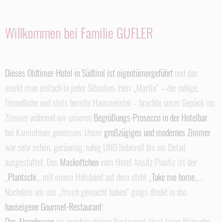
Willkommen bei Familie GUFLER
Dieses Oldtimer-Hotel in Südtirol ist eigentümergeführt
und das
merkt man einfach in jeder Situation. Herr „Martin“ – der ruhige,
freundliche und stets bereite Hausmeister – brachte unser Gepäck ins
Zimmer während wir unseren
Begrüßungs-Prosecco in der Hotelbar
bei Kaminfeuer genossen. Unser
großzügiges und modernes Zimmer
war sehr schön, geräumig, ruhig UND liebevoll bis ins Detail
ausgestattet. Das
Maskottchen
vom Hotel Ansitz Plantiz ist der
„
Plantschi
„, mit einem Halsband auf dem steht „
Take me home
„…
Nachdem wir uns „frisch gemacht haben“ gings direkt in das
hauseigene Gourmet-Restaurant
!
Das Abendessen
im wunderschönen Restaurant lässt keine Wünsche