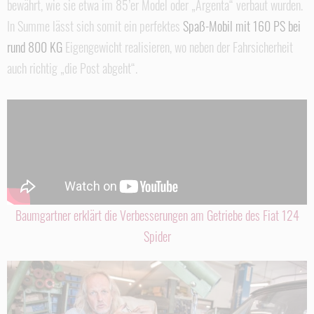
bewährt, wie sie etwa im 85’er Model oder „Argenta“ verbaut wurden.
In Summe lässt sich somit ein perfektes
Spaß-Mobil mit 160 PS bei
rund 800 KG
Eigengewicht realisieren, wo neben der Fahrsicherheit
auch richtig „die Post abgeht“.
Baumgartner erklärt die Verbesserungen am Getriebe des Fiat 124
Spider