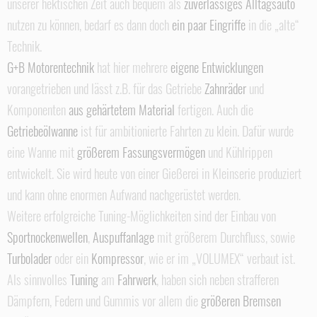
unserer hektischen Zeit auch bequem als
zuverlässiges Alltagsauto
nutzen zu können, bedarf es dann doch
ein paar Eingriffe
in die „alte“
Technik.
G+B Motorentechnik
hat hier mehrere
eigene Entwicklungen
vorangetrieben und lässt z.B. für das Getriebe
Zahnräder
und
Komponenten
aus
gehärtetem Material
fertigen. Auch die
Getriebeölwanne
ist für ambitionierte Fahrten zu klein. Dafür wurde
eine Wanne mit
größerem Fassungsvermögen
und Kühlrippen
entwickelt. Sie wird heute von einer Gießerei in Kleinserie produziert
und kann ohne enormen Aufwand nachgerüstet werden.
Weitere erfolgreiche Tuning-Möglichkeiten sind der Einbau von
Sportnockenwellen
,
Auspuffanlage
mit größerem Durchfluss, sowie
Turbolader
oder ein
Kompressor
, wie er im „VOLUMEX“ verbaut ist.
Als sinnvolles
Tuning
am
Fahrwerk
, haben sich neben strafferen
Dämpfern, Federn und Gummis vor allem die
größeren Bremsen