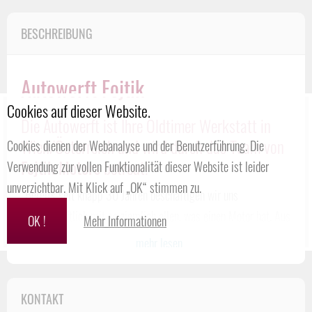
BESCHREIBUNG
Autowerft Fojtik
Cookies auf dieser Website.
Die Autowerft ist Ihre Oldtimer Werkstatt in
Wien/Österreich und wird durch das Team von
Cookies dienen der Webanalyse und der Benutzerführung. Die
Fojtik Motors
betreut!
Verwendung zur vollen Funktionalität dieser Website ist leider
unverzichtbar. Mit Klick auf „OK“ stimmen zu.
„Bereits seit knapp 30 Jahren beschäftigen wir uns
leidenschaftlich mit so ziemlich allen, was einen Motor hat. Aus
OK !
Mehr Informationen
Kunden wurden in diesen Jahren Freunde, so manches
...mehr lesen
Unmögliche wurde möglich gemacht.“
Andreas Fojtik von
Fojtik Motors
liebt alte Autos – und das seit
KONTAKT
Jahrzehnten. Mit dieser
Leidenschaft
sind nun 30 Jahre