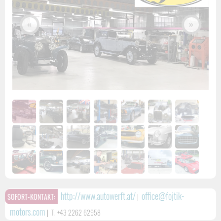
«
»
http://www.autowerft.at/
office@fojtik-
SOFORT-KONTAKT:
|
motors.com
|
T. +43 2262 62958