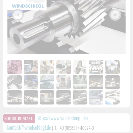
«
»
https://www.windschiegl.de/
SOFORT-KONTAKT:
|
kontakt@windschiegl.de
|
T. +49 (0)9681 / 40024-0