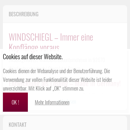
BESCHREIBUNG
WINDSCHIEGL – Immer eine
Kopflänge voraus
Cookies auf dieser Website.
Inhabergeführtes Maschinenbauunternehmen in 92670
Windischeschenbach/ Oberpfalz/ Bayern
Cookies dienen der Webanalyse und der Benutzerführung. Die
Verwendung zur vollen Funktionalität dieser Website ist leider
Entwicklung als Lösung – Made in Germany!
unverzichtbar. Mit Klick auf „OK“ stimmen zu.
Wir sind Ihr professioneller Partner in der Metallbearbeitung.
...mehr lesen
OK !
Mehr Informationen
Spezialisierungen in den Bereichen des
Motorsports
und der
Retro Classic Welt
, als auch
Nutzfahrzeugen
.
Wir bieten Ihnen
erstklassige & einbaufertige Bauteile
, auch ab
KONTAKT
Losgröße 1.