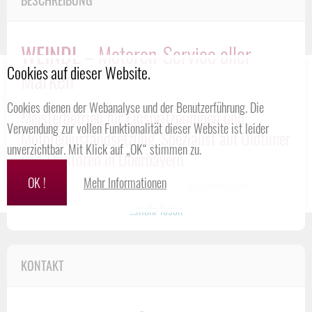
BESCHREIBUNG
WEINDL
– Motoren-Service aller
Cookies auf dieser Website.
Marken
Cookies dienen der Webanalyse und der Benutzerführung. Die
Meisterbetrieb für Einspritzpumpen und
Verwendung zur vollen Funktionalität dieser Website ist leider
Motoreninstandsetzung. Spezialist auf Oldtimer
unverzichtbar. Mit Klick auf „OK“ stimmen zu.
und Traktoren in Oberbayern
OK !
Mehr Informationen
Wir sind ein im Jahr
2015
gegründeter
Meisterbetrieb
mit
Spezialisierung auf die Instandsetzung von Motoren aller Art
.
...mehr lesen
Als
marken- unabhängige Werkstatt
setzen wir unser
Know-how
für die Reparatur, Bearbeitung, Instandsetzung
und den
KONTAKT
kompletten Neuaufbau
von
Motoren
ein, jedoch unsere
besondere Leidenschaft gehört der Instandsetzung von