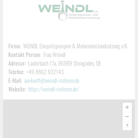
Oldtimer-Motoren
.
„Meisterhafte und Termin-getreue Instandsetzung von
Originalen und Nachbauten“
lautet der Anspruch an uns selbst!
Profitieren Sie davon…
Unsere Tätigkeitsfelder umfassen:
Firma:
WEINDL Einspritzpumpen & Motoreninstandsetzung e.K.
Kontakt Person:
Frau Weindl
Instandsetzung aller Verbrennungsmotoren
Adresse:
Lauterbach 17a, 86989 Steingaden, DE
Reiheneinspritzpumpen-Instandsetzung und Prüfstandlauf
Telefon:
+49 8862 932143
Einspritzdüsen -Erneuerung /-Prüfung
E-Mail:
auskunft@weindl-motoren.de
Zylinderköpfe
Website:
https://weindl-motoren.de/
Dichtungsfläche plan drehen
Ventilsätze fräsen / erneuern
Ventilführungen erneuern
Zylinderlaufbuchsen feinbohren und honen
Büchsenbundbearbeitung