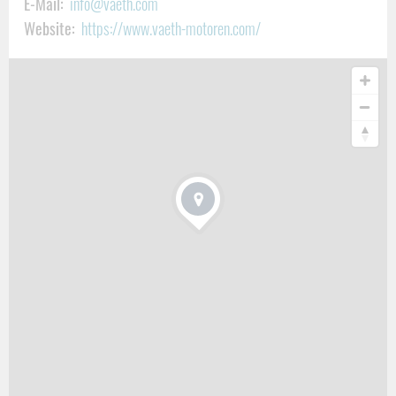
E-Mail:
info@vaeth.com
300SL Flügeltürer und Roadster ♦ 300 SEL-6.3 und 600
Website:
https://www.vaeth-motoren.com/
VERGASER
♦ 190SL ♦ 190/200/220 S Ponton ♦ 300 Adenauer ♦ usw.
Weitere Informationen
Mehr Details und Erfahrungen zu unserer Mercedes Oldtimer
Motorinstandsetzung finden Sie auf der Webseite
www.vaeth-
motoren.com
Sagen Sie bitte, dass Sie diesen Betrieb über das ‚Oldtimer
Spezialisten Portal‘
CLASSIC-PORTAL.com
gefunden haben.
Hier finden Sie weitere Betriebe und Empfehlungen zu Oldtimer
Motoreninstandsetzung
, sowie
Einspritzpumpen und Vergaser
Reparatur.
Beitrag teilen: