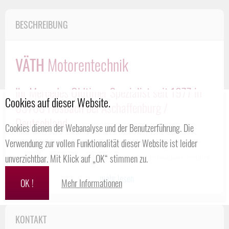
BESCHREIBUNG
VÄTH
Motorentechnik
Ihr Mercedes Oldtimer Spezialist seit 1977 in
Cookies auf dieser Website.
63768 Hösbach bei Aschaffenburg /
Deutschland
Cookies dienen der Webanalyse und der Benutzerführung. Die
Verwendung zur vollen Funktionalität dieser Website ist leider
Alle Spezialisten des Väth-Teams sind in der Lage, alle
unverzichtbar. Mit Klick auf „OK“ stimmen zu.
Aufgaben eines KFZ-Mechanikers bzw. Mechatronikers fachlich
perfekt durchzuführen. Vor allem die langjährige Erfahrung
...mehr lesen
OK !
Mehr Informationen
vieler unserer Mitarbeiter – mit mehr als 20 Jahren
Zugehörigkeit zu unserem Unternehmen – trägt enorm zur
KONTAKT
Qualität der Arbeiten bei.