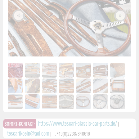
«
»
https://www.tescari-classic-car-parts.de/
SOFORT-KONTAKT:
|
tescarikoeln@aol.com
|
T. +49(0)2238/840616