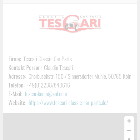
Holzinterieurteile und Lenkräder für Fahrzeuge, Boote und
Flugzeuge
– in erstklassiger Erstausrüsterqualität.
Edelholzinterieur Restauration auf
höchstem Niveau
Unser Leistungsspektrum im Bereich
Holzinterieur im Fahrzeug
Firma:
Tescari Classic Car Parts
umfasst:
Kontakt Person:
Claudio Tescari
Restauration von Edelholzinterieur
Adresse:
Chorbuschstr. 150 / Sinnersdorfer Mühle, 50765 Köln
Neufurnieren von Armaturen, Zierteilen und Blenden
Telefon:
+49(0)2238/840616
Nachfertigung und Neuanfertigung von Trägerhölzern
E-Mail:
tescarikoeln@aol.com
Website:
https://www.tescari-classic-car-parts.de/
Hochwertige Lackierung (hochglänzend, seidenmatt oder
offenporig)
Oberflächenveredelung in Erstausrüsterqualität