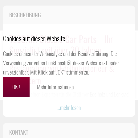
BESCHREIBUNG
TESCARI Classic Car Parts
– Ihr
Cookies auf dieser Website.
Spezialist seit über 30 Jahren
Cookies dienen der Webanalyse und der Benutzerführung. Die
Verwendung zur vollen Funktionalität dieser Website ist leider
Restauration von Edelholzinterieur &
unverzichtbar. Mit Klick auf „OK“ stimmen zu.
Lenkrädern
OK !
Mehr Informationen
Sie suchen einen Experten für die Oldtimer
Edelholz und Lenkrad
Restauration
oder die
Aufbereitung und Neuanfertigung von
...mehr lesen
Lenkrädern
?
Dann sind Sie bei
Tescari Classic Car Parts
genau richtig.
Seit über 30 Jahren restaurieren und fertigen wir hochwertige
KONTAKT