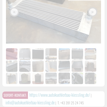
«
»
https://www.autokuehlerbau-kiessling.de/
SOFORT-KONTAKT:
|
info@autokuehlerbau-kiessling.de
|
T. +43 391 25 24 745