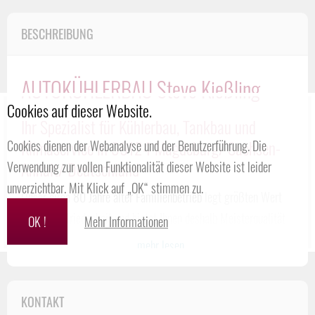
BESCHREIBUNG
AUTOKÜHLERBAU Steve Kießling
Cookies auf dieser Website.
Ihr Spezialist für Kühlerbau, Tankbau und
Klimaservice in 39124 Magdeburg/ Sachsen-
Cookies dienen der Webanalyse und der Benutzerführung. Die
Anhalt/ Deutschland
Verwendung zur vollen Funktionalität dieser Website ist leider
unverzichtbar. Mit Klick auf „OK“ stimmen zu.
Unser circa
80 Jahre alter Familienbetrieb
legt größten Wert
auf Ihre Zufriedenheit und bietet Ihnen deshalb Meisterqualität
OK !
Mehr Informationen
zu erschwinglichen Preisen.
...mehr lesen
Sie suchen einen qualifizierten Ansprechpartner im
Bereich
Autokühler, Treibstofftank und Klimaservice
? Dann sind Sie
KONTAKT
beim Autokühlerbau Steve Kießling genau richtig. Unsere