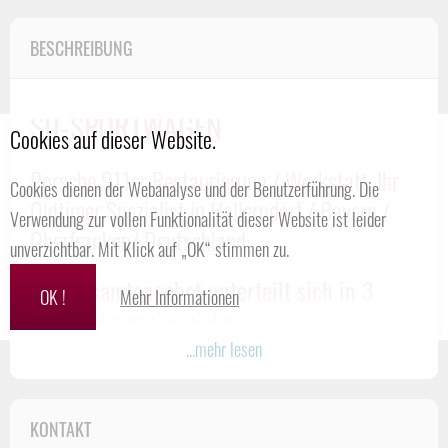
BESCHREIBUNG
SD-SPORTWAGEN
Cookies auf dieser Website.
Porsche 911er Restaurierung / Werkstatt, Ihr
Cookies dienen der Webanalyse und der Benutzerführung. Die
Oldtimer Spezialist in Hallerndorf / Bayern /
Verwendung zur vollen Funktionalität dieser Website ist leider
Oberfranken/ Deutschland
unverzichtbar. Mit Klick auf „OK“ stimmen zu.
Das Gesamtangebot unterteilt sich in 3
OK !
Mehr Informationen
Unternehmensbereiche:
...mehr lesen
SD Classic
SD Racing
Online-Shop (Porsche Ersatzteile)
KONTAKT