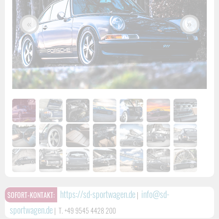
«
»
https://sd-sportwagen.de
info@sd-
SOFORT-KONTAKT:
|
sportwagen.de
|
T. +49 9545 4428 200