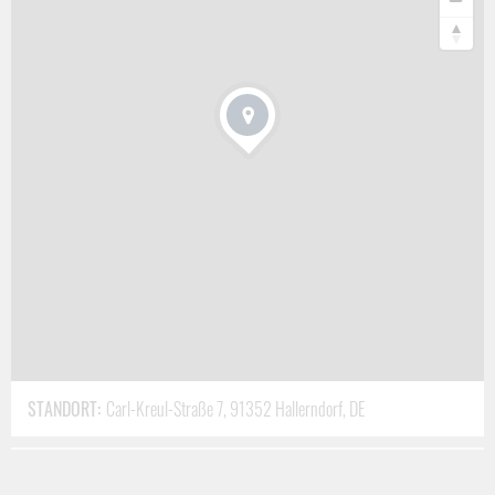
Motorüberholungen
Getriebeüberholungen
Trockeneisreinigung
Lackierungen
Blecharbeiten
Verzinnen
Schweißarbeiten
Ventilspiel einstellen
Achsvermessungen
Radlastvermessungen
Unterboden wachsen und Nano-Lackversiegelungen
Und vieles mehr
STANDORT:
Carl-Kreul-Straße 7, 91352 Hallerndorf, DE
SD-Racing
Der Unternehmensbereich SD Racing bietet alles rund um