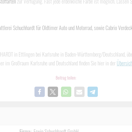
toffarten
zur Verfügung. Fast jede erdenkliche Farbe ist möglich. Lassen 
attlerei Schuchhardt für Oldtimer Auto und Motorrad, sowie Cabrio Verdec
HARDT in Ettlingen bei Karlsruhe in Baden-Württemberg/Deutschland, über
mer im Großraum Karlsruhe und Deutschland finden Sie hier in der
Übersic
Beitrag teilen:
Firma:
Erwin Schuchhardt GmbH