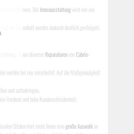
n Ihres Oldtimers. Die
Innenausstattung
wird von uns
 und der Seitenhalt werden dadurch deutlich gesteigert.
.
rstellung
, sowie diverser
Reparaturen
von
Cabrio-
lien werden bei uns verarbeitet. Auf die Maßgenauigkeit
llen und aufzubringen.
brio-Verdeck und hohe Kundenzufriedenheit.
imalen Sitzkomfort steht Ihnen eine
große Auswahl
an