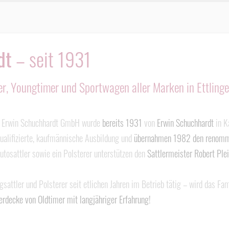
dt
– seit 1931
er, Youngtimer und Sportwagen aller Marken in Ettling
e Erwin Schuchhardt GmbH wurde
bereits 1931
von
Erwin Schuchhardt
in K
qualifizierte, kaufmännische Ausbildung und
übernahmen 1982 den renommi
Autosattler sowie ein Polsterer unterstützen den
Sattlermeister Robert Plei
gsattler und Polsterer seit etlichen Jahren im Betrieb tätig – wird das F
rdecke von Oldtimer mit langjähriger Erfahrung!