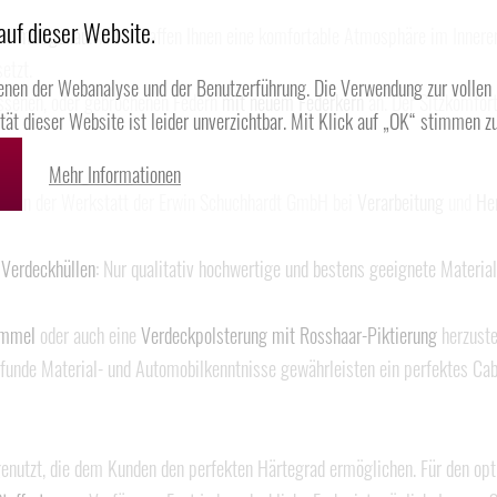
auf dieser Website.
nd
maßgenau
. Wir schaffen Ihnen eine komfortable Atmosphäre im Innere
etzt.
enen der Webanalyse und der Benutzerführung. Die Verwendung zur vollen
senen, oder gebrochenen Federn
mit neuem Federkern
an. Der Sitzkomfort
ität dieser Website ist leider unverzichtbar. Mit Klick auf „OK“ stimmen zu
Mehr Informationen
rd in der Werkstatt der Erwin Schuchhardt GmbH bei
Verarbeitung
und
He
r
Verdeckhüllen
: Nur qualitativ hochwertige und bestens geeignete Materia
immel
oder auch eine
Verdeckpolsterung mit Rosshaar-Piktierung
herzuste
ofunde Material- und Automobilkenntnisse gewährleisten ein perfektes Ca
enutzt, die dem Kunden den perfekten Härtegrad ermöglichen. Für den opt