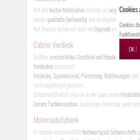
Cookies 
Mit den
besten Materialien
arbeiten wir
originalgetreu
u
wieder
qualitativ hochwertig
und detailgetreu instandges
Cookies di
Auf Wunsch bieten wir auch ein
Upgrade
von durchgeses
Funktional
Cabrio-Verdeck
OK !
Größtes
meisterliches Geschick und Handwerkskunst
wi
Verdecken
eingesetzt.
Verdecke, Spannhimmel, Polsterung, Wattierungen
ode
wird sorgfältigst geachtet.
Selbstverständlich sind wir in der Lage, einen
Verdeckh
Unsere Fachkompetenz
, langjährige Erfahrung sowie pr
Motorradsitzbank
Es werden ausschließlich
hochwertigste Schaumstoffe
g