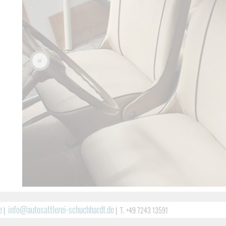
«
e
info@autosattlerei-schuchhardt.de
|
|
T. +49 7243 13591