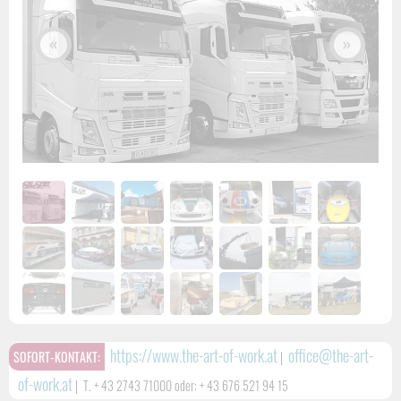
«
»
https://www.the-art-of-work.at
office@the-art-
SOFORT-KONTAKT:
|
of-work.at
|
T. + 43 2743 71000 oder: + 43 676 521 94 15