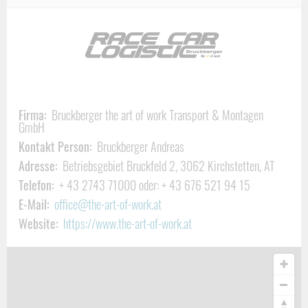
Unser Service im Bereich Transport & Logistic erstreckt sich
über
Events &
Messen
. Exklusive geschlossene
Car Transporte
von bis zu 4 Fahrzeuge mit unserem
Race Car Trailer.
Mit einer
einstellbaren 2. Etage und flexiblen Laderampe können wir
empfindlichen und tiefergelegten Fahrzeugen ein problemloses
Verladen und Transportieren ermöglicht – oder einzeln mit
Firma:
Bruckberger the art of work Transport & Montagen
GmbH
geschlossenem Anhänger. Dabei garantieren wir Ihnen einen
Kontakt Person:
Bruckberger Andreas
sicheren
Transport zum Zielort.
Adresse:
Betriebsgebiet Bruckfeld 2, 3062 Kirchstetten, AT
VERSICHERUNG & ZOLLABWICKLUNG
Telefon:
+ 43 2743 71000 oder: + 43 676 521 94 15
E-Mail:
office@the-art-of-work.at
Selbstverständlich ist jeder Transport bei uns mit einer
Website:
https://www.the-art-of-work.at
speziellen Versicherung für Fahrzeuge versichert. Darüber
hinaus kooperieren wir mit namhaften und fachkompetenten
Versicherungsunternehmen. Die Versicherer sind mit der
spezifischen Qualität der
Race Car Logistic
vertraut und