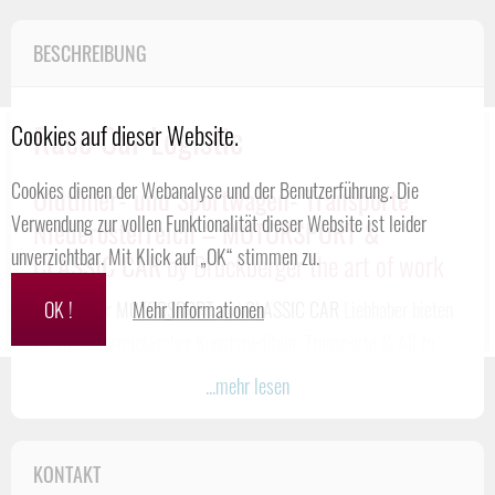
BESCHREIBUNG
Race Car Logistic
Cookies auf dieser Website.
Cookies dienen der Webanalyse und der Benutzerführung. Die
Oldtimer- und Sportwagen- Transporte
Verwendung zur vollen Funktionalität dieser Website ist leider
Niederösterreich – MOTORSPORT &
unverzichtbar. Mit Klick auf „OK“ stimmen zu.
CLASSIC CAR
by Bruckberger the art of work
OK !
Mehr Informationen
Exklusiv für
MOTORSPORT
und
CLASSIC CAR
Liebhaber bieten
wir als österreichischer Kunstspediteur, Transporte & All-In
Logistic für Rennfahrzeugen, Prototypen, Classic Cars,
...mehr lesen
Youngtimer und Oldtimer
WELTWEIT
an.
TRANSPORT & LOGISTIC
KONTAKT