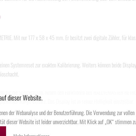
h
RIE. Mit nur 177 x 58 x 45 mm. Er besitzt zwei digitale Zähler, für kl
 einen Systemreset zur exakten Kalibrierung. Weiters können beide Displa
ioschacht.
em für die Sportklassen. Neben den Funktionen des RALLYEMASTER RETRO
auf dieser Website.
ortlichen Rallye-Einsatz. Das Display ist in seiner Helligkeit einstellbar.
enen der Webanalyse und der Benutzerführung. Die Verwendung zur vollen
start und einem Zählwerk.
ität dieser Website ist leider unverzichtbar. Mit Klick auf „OK“ stimmen zu