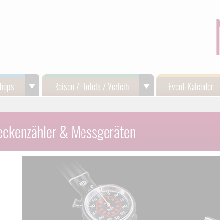
Shops
Reisen / Hotels / Verleih
Event-Kalender
eckenzähler & Messgeräten