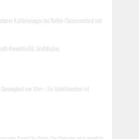
rbaren Kailibrierungen bei Reifen-/Sensorwechsel und
oth-Konnektivität, Großdisplay.
 Genauigkeit von 10m+-. Ein Schnittwechsel ist
n-oder Count-Up-Zeiten. Die Stoppuhr zeigt ebenfalls