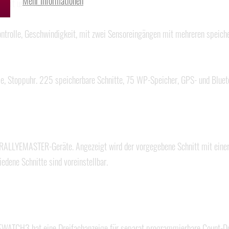
Mehr Informationen
start und zwei Zählwerken.
ntrolle, Geschwindigkeit, mit zwei Sensoreingängen mit mehreren speiche
le, Stoppuhr. 225 speicherbare Schnitte, 75 WP-Speicher, GPS- und Blueto
e RALLYEMASTER-Geräte. Angezeigt wird der vorgegebene Schnitt mit einer
iedene Schnitte sind voreinstellbar.
WATCH3 hat eine Dreifachanzeige für separat programmierbare Count-Dow