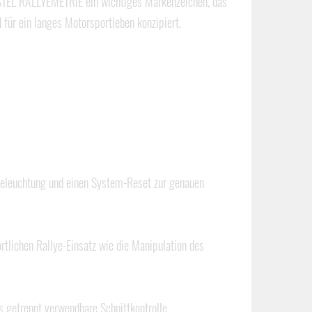
ESTEL RALLYEMETRIE ein wichtiges Markenzeichen, das
für ein langes Motorsportleben konzipiert.
 Beleuchtung und einen System-Reset zur genauen
ichen Rallye-Einsatz wie die Manipulation des
s getrennt verwendbare Schnittkontrolle.