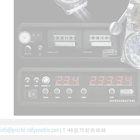
«
info@prestel-rallyemetrie.com
|
T. +49 (0) 711 82 05 00 88