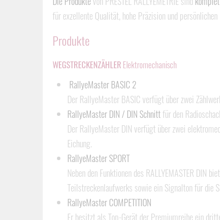
Die Produkte
von PRESTEL RALLYEMETRIE sind
komplett
für exzellente Qualität, hohe Präzision und persönlich
Produkte
WEGSTRECKENZÄHLER
Elektromechanisch
RallyeMaster BASIC 2
Der RallyeMaster BASIC verfügt über zwei Zählwerke
RallyeMaster DIN / DIN Schnitt
für den Radioschac
Der RallyeMaster DIN verfügt über zwei elektromec
Eichung.
RallyeMaster SPORT
Neben den Funktionen des RALLYEMASTER DIN biete
Teilstreckenlaufwerks sowie ein Signalton für die S
RallyeMaster COMPETITION
Er besitzt als Top-Gerät der Premiumreihe ein drit