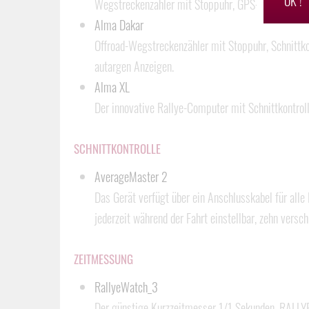
OK !
Wegstreckenzähler mit Stoppuhr, GPS- oder Tasten
Alma Dakar
Offroad-Wegstreckenzähler mit Stoppuhr, Schnittko
autargen Anzeigen.
Alma XL
Der innovative Rallye-Computer mit Schnittkontrol
SCHNITTKONTROLLE
AverageMaster 2
Das Gerät verfügt über ein Anschlusskabel für all
jederzeit während der Fahrt einstellbar, zehn versch
ZEITMESSUNG
RallyeWatch_3
Der günstige Kurzzeitmesser 1/1 Sekunden. RALLYE