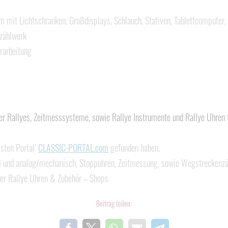
mit Lichtschranken, Großdisplays, Schlauch, Stativen, Tablettcomputer, 
zählwerk
rarbeitung
r Rallyes, Zeitmesssysteme, sowie Rallye Instrumente und Rallye Uhren 
isten Portal’
CLASSIC-PORTAL.com
gefunden haben.
al und analog/mechanisch, Stoppuhren, Zeitmessung, sowie Wegstreckenzäh
mer Rallye Uhren & Zubehör – Shops
Beitrag teilen: