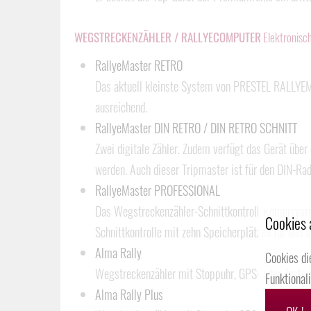
WEGSTRECKENZÄHLER / RALLYECOMPUTER
Elektronisc
RallyeMaster RETRO
Das aktuell kleinste System von PRESTEL RALLYEMET
ausreichend.
RallyeMaster DIN RETRO / DIN RETRO SCHNITT
Zwei digitale Zähler. Zudem verfügt das Gerät über
werden. Auch dieser Tripmaster ist für den DIN-Rad
RallyeMaster PROFESSIONAL
Das Wegstreckenzähler-Schnittkontroll-Kombisyst
Cookies 
Schnittkontrolle mit zehn Speicherplätzen für den sp
Alma Rally
Cookies di
Wegstreckenzähler mit Stoppuhr, GPS- oder Tasten
Funktional
Alma Rally Plus