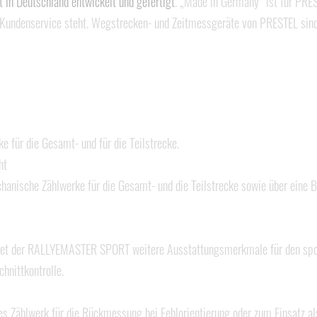
 in Deutschland entwickelt und gefertigt
. „Made in Germany“ ist für PR
en Kundenservice steht. Wegstrecken- und Zeitmessgeräte von PRESTEL sind 
 für die Gesamt- und für die Teilstrecke.
ht
hanische Zählwerke für die Gesamt- und die Teilstrecke sowie über eine
t der RALLYEMASTER SPORT weitere Ausstattungsmerkmale für den sportl
chnittkontrolle.
tes Zählwerk für die Rückmessung bei Fehlorientierung oder zum Einsatz al