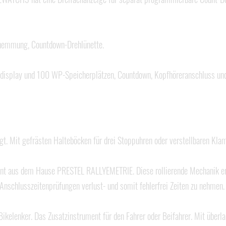
hemmung, Countdown-Drehlünette.
ßdisplay und 100 WP-Speicherplätzen, Countdown, Kopfhöreranschluss un
t. Mit gefrästen Halteböcken für drei Stoppuhren oder verstellbaren Klam
nt aus dem Hause PRESTEL RALLYEMETRIE. Diese rollierende Mechanik erla
nschlusszeitenprüfungen verlust- und somit fehlerfrei Zeiten zu nehmen. 
ikelenker. Das Zusatzinstrument für den Fahrer oder Beifahrer. Mit überl