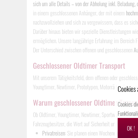
sich um alle Details – von der Abholung inkl. Beladung,
in einem geschlossenen Anhänger, der mit einem
hochm
nachzuvollziehen und sich zu vergewissern, dass es sich
Darüber hinaus bieten wir spezielle Dienstleistungen wi
ermöglichen. Unsere langjährige Erfahrung im Bereich 
Der Unterschied zwischen offenen und geschlossenen
Au
Geschlossener Oldtimer Transport
Mit unserem Tätigkeitsfeld, dem offenen oder geschlos
Youngtimer, Newtimer, Prototypen, Motorräder, Rennwage
Cookies 
Warum geschlossener Oldtimer Transp
Cookies di
Funktional
Ob Oldtimer, Youngtimer, Newtimer, Sportwagen, Luxus
Fahrzeugbesitzer, die Wert auf Sicherheit und Diskretion
OK !
Privatreisen
: Sie planen einen Wochenendtrip und m