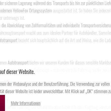
 der sicheren Lagerung während des Transports bis hin zur pünktlichen Lief
odernen YellowFox Ortungssystem
ausgestattet ist. So haben Sie jederzei
er unterwegs ist.
e
die Abwicklung von Zollformalitäten und individuelle Transportversicher
Fahrzeugtransport macht uns zum idealen Partner für Autohändler, Sammle
totransport
bezieht sich hauptsächlich auf die Art und Weise, wie die La
senen
Autotransport
bieten wir unseren Kunden für dieses sensible Markts
n oder ganz normale Fahrzeuge – mit uns wird Ihr Fahrzeug sicher zum Zie
auf dieser Website.
ort?
enen der Webanalyse und der Benutzerführung. Die Verwendung zur vollen
ität dieser Website ist leider unverzichtbar. Mit Klick auf „OK“ stimmen zu
fahrzeug oder streng geheime Prototypen – ein geschlossener
Autotransp
 legen.
Mehr Informationen
öchten Ihr Fahrzeug vor Ort nutzen, aber lieber mit dem Flugzeug anreise