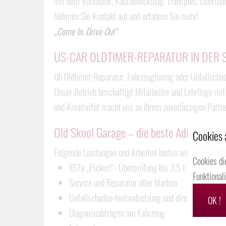
mit dem Verkäufer, Kaufabwicklung, Transport, Überführ
Nehmen Sie Kontakt auf und erfahren Sie mehr!
„Come In. Drive Out“
US-CAR OLDTIMER-REPARATUR IN DER 
Ob Oldtimer-Reparatur, Fahrzeugtuning oder Unfallschade
Unser Betrieb beschäftigt Mitarbeiter und Lehrlinge mi
und Kreativität macht uns zu Ihrem zuverlässigen Partne
Old Skool Garage – die beste Adresse für
Cookies 
Folgende Leistungen und Arbeiten bieten wir unseren Ku
Cookies di
§57a „Pickerl“- Überprüfung bis 3,5 t
Funktional
Service und Reparatur aller Marken
Unfallschaden-Instandsetzung und direkte Schaden
OK !
Diagnoseabfragen am Fahrzeug