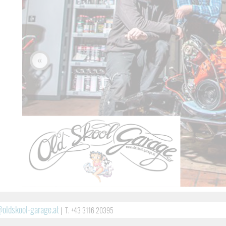
«
@oldskool-garage.at
|
T. +43 3116 20395