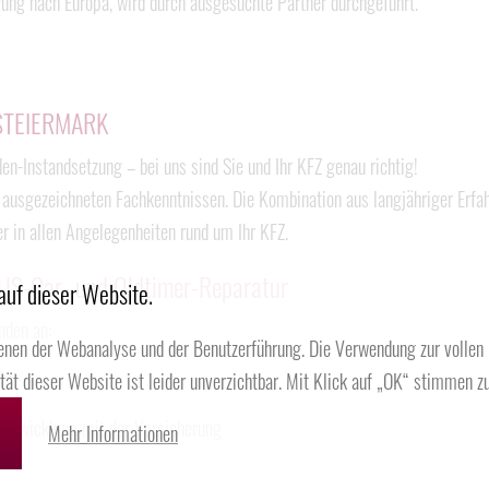
ung nach Europa, wird durch ausgesuchte Partner durchgeführt.
STEIERMARK
n-Instandsetzung – bei uns sind Sie und Ihr KFZ genau richtig!
t ausgezeichneten Fachkenntnissen. Die Kombination aus langjähriger Erf
r in allen Angelegenheiten rund um Ihr KFZ.
 US-Car- und Oldtimer-Reparatur
auf dieser Website.
nden an:
enen der Webanalyse und der Benutzerführung. Die Verwendung zur vollen
ität dieser Website ist leider unverzichtbar. Mit Klick auf „OK“ stimmen zu
sabwicklung mit der Versicherung
Mehr Informationen