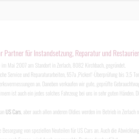
r Partner für Instandsetzung, Reparatur und Restaurier
 im Mai 2007 am Standort in Zerlach, 8082 Kirchbach, gegründet.
iche Service und Reparaturarbeiten, §57a ‚Pickerl‘-Überprüfung bis 3,5 T
rksvermessungen an. Daneben verkaufen wir gute, geprüfte Gebrauchtwag
imern ist auch ein jedes solches Fahrzeug bei uns in sehr guten Händen. D
 an
US Cars
, aber auch allen anderen Oldies werden im Betrieb in Zerlac
e Besorgung von speziellen Neuteilen für US Cars an. Auch die Abwicklu