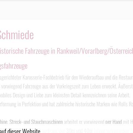
Schmiede
istorische Fahrzeuge in Rankweil/Vorarlberg/Österreic
egsfahrzeuge
gerichteter Karosserie-Fachbetrieb für den Wiederaufbau und die Restaur
vorwiegend Fahrzeuge aus der Vorkriegszeit zum Leben erweckt. Äußerste 
obiles Design und Liebe zum kleinsten Detail kennzeichnen seine Arbeit.
formung in Perfektion und hat zahlreiche historische Marken wie Rolls Ro
hine
,
Streck- und Stauchmaschinen
arbeitet er vorwiegend
per Hand
mit H
auf dieser Website.
e
und Maschinen hat er noch aus den
30er und 40er
Jahren aufgetrieben. S