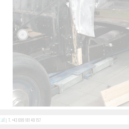
«
.at
|
T. +43 699 181 49 157