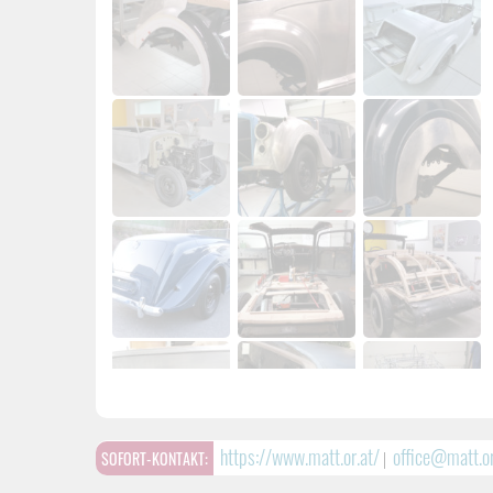
https://www.matt.or.at/
office@matt.or
SOFORT-KONTAKT:
|