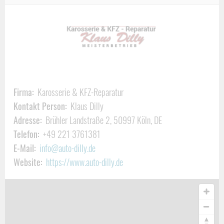
Oldtimer Restauration und Werkstatt Service
Wartungs- und Inspektionsarbeiten
Reparaturarbeiten
Motoreninstandsetzung und Reparatur
TÜV Vorbereitung und Vorführung
H-Abnahme
Firma:
Karosserie & KFZ-Reparatur
Wertgutachten-Erstellung möglich
Kontakt Person:
Klaus Dilly
Arbeitsschritte während der Restaurationsarbeiten
Adresse:
Brühler Landstraße 2, 50997 Köln, DE
Spezialisiert auf Fiat 124 Spider
Telefon:
+49 221 3761381
E-Mail:
info@auto-dilly.de
Oldtimer Karosserie-Instandsetzung
Website:
https://www.auto-dilly.de
Instandsetzung von beschädigten Karosserien aus Stahl
oder Aluminium
Instandsetzung von GFK-Anbauteilen