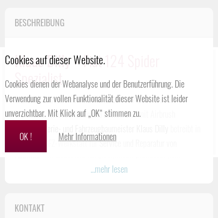
BESCHREIBUNG
Klaus Dilly
– Fiat 124 Spider
Cookies auf dieser Website.
Spezialist
Cookies dienen der Webanalyse und der Benutzerführung. Die
Verwendung zur vollen Funktionalität dieser Website ist leider
Oldtimer Restauration in Köln Raderthal/ Deutschland.
unverzichtbar. Mit Klick auf „OK“ stimmen zu.
Werkstatt, Karosseriebau und Lackiererei mit Airbrush
Der
Karosserie- und Fahrzeugbaumeister Klaus Dilly
betreibt in
OK !
Mehr Informationen
Köln eine KFZ-Werkstatt für
Service und Reparatur von
Oldtimer
. Sie finden hier die kompetente Betreuung Ihres
...mehr lesen
Fahrzeugs wie Wartungs- und
Instandhaltungsarbeiten
,
Teil-
oder Abschnittsrestaurationen
,
Komplettrestaurationen
,
Konservierung
, sowie
Ersatzteilversorgung
.
KONTAKT