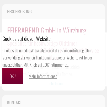
BESCHREIBUNG
FEIERABEND
GmbH in Würzburg
Cookies auf dieser Website.
Spezialist für hochwertige
Oldtimer
Restauration
und
Oldtimer Werkstatt
Service
Cookies dienen der Webanalyse und der Benutzerführung. Die
in Würzburg / Deutschland
Verwendung zur vollen Funktionalität dieser Website ist leider
unverzichtbar. Mit Klick auf „OK“ stimmen zu.
Ein international anerkannter Restaurationsbetrieb
für
Vorkriegs-BMW
,
Bugatti
und
Alfa Romeo
.
OK !
Mehr Informationen
Unter der Leitung von
Thomas FEIERABEND
reicht das
...mehr lesen
Leistungsspektrum heute von der
Vollrestauration
und
Reparatur
bis hin zur
Teilenachfertigung
und
KONTAKT
Fahrzeugvermittlung
auch für andere Oldtimer.