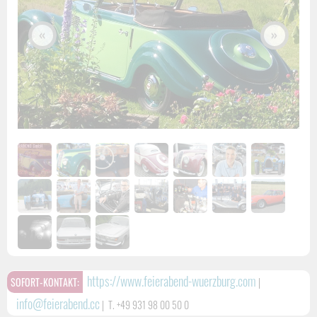
«
»
https://www.feierabend-wuerzburg.com
SOFORT-KONTAKT:
|
info@feierabend.cc
|
T. +49 931 98 00 50 0