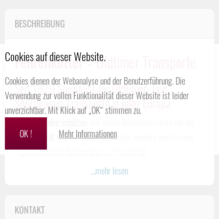
BESCHREIBUNG
Cookies auf dieser Website.
Fehrenkötter
– Oldtimer Transporte
Cookies dienen der Webanalyse und der Benutzerführung. Die
Seit 1929 Spezialist für Oldtimer- und
Verwendung zur vollen Funktionalität dieser Website ist leider
Sportwagen-Transporte in ganz Europa
unverzichtbar. Mit Klick auf „OK“ stimmen zu.
Unsere Kunden schätzen
seit vielen Jahrzehnten nicht nur die
OK !
Mehr Informationen
hohe Qualität
unserer Dienstleistungen, sondern auch unsere
Professionalität
,
Kundennähe
und
Flexibilität
.
Neben
spezialisierten Branchenlösungen
für geschlossene
...mehr lesen
Fahrzeugtransporte
und
Spezialtransporte
bieten wir eine
Vielzahl von
Logistik-Dienstleistungen
an, die von der
KONTAKT
Zwischenlagerung
bis zum
Outsourcing
kompletter Abteilungen