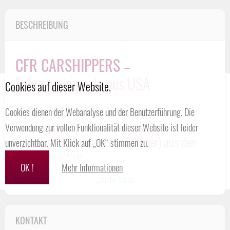
BESCHREIBUNG
CFR CARSHIPPERS
–
Fahrzeugimporte aus USA
Cookies auf dieser Website.
Weltweite Tür-zu-Tür Lösungen für
Cookies dienen der Webanalyse und der Benutzerführung. Die
Fahrzeugtransporte von klassischen
Verwendung zur vollen Funktionalität dieser Website ist leider
Fahrzeugen (Youngtimer, Oldtimer) aus den
unverzichtbar. Mit Klick auf „OK“ stimmen zu.
USA in alle Welt.
OK !
Mehr Informationen
Seit über 25 Jahren
transportieren und
importieren
wir speziell
...mehr lesen
aus den
USA
und
Kanada
US-Cars, Neuwagen, Gebrauchtwagen,
Youngtimer, Oldtimer und Motorräder. Unsere neuesten
KONTAKT
Services sind der Export (ab Deutschland) nach China, Dubai.