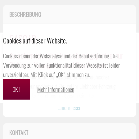
BESCHREIBUNG
CASCAR
Cookies auf dieser Website.
Ihr österreichischer Versicherungspartner für
Cookies dienen der Webanalyse und der Benutzerführung. Die
Oldtimer, Youngtimer und Sportwagen
Verwendung zur vollen Funktionalität dieser Website ist leider
unverzichtbar. Mit Klick auf „OK“ stimmen zu.
CASCAR
arbeitet als eigenständiger österreichischer
Assekuradeur und betreut Sie und Ihr Liebhaber-Fahrzeug
OK !
Mehr Informationen
sowohl bei der Erstellung maßgeschneiderter
Versicherungslösungen, als auch bei der gesamten Abwicklung
...mehr lesen
eines Schadensfalles. Als starke Partner und Risikoträger hat
CASCAR
drei Versicherer im Rücken:
KONTAKT
Mannheimer Versicherung AG
– mit ihrem All-Risk-