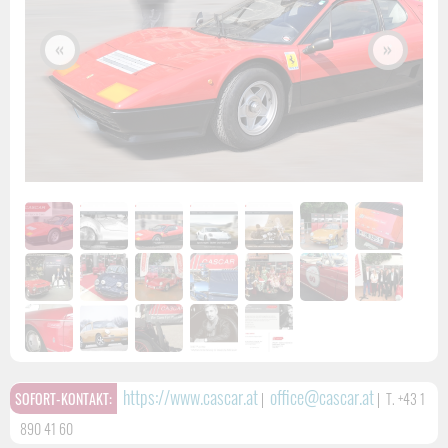
«
»
https://www.cascar.at
office@cascar.at
SOFORT-KONTAKT:
|
|
T. +43 1
890 41 60