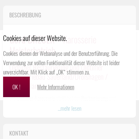
BESCHREIBUNG
Gerd BREUER
– Karosserie
Cookies auf dieser Website.
Meisterbetrieb
Cookies dienen der Webanalyse und der Benutzerführung. Die
Verwendung zur vollen Funktionalität dieser Website ist leider
Oldtimer Restaurierung und Oldtimer
unverzichtbar. Mit Klick auf „OK“ stimmen zu.
Karosseriebau Sauerland/Drolshagen /
Deutschland
OK !
Mehr Informationen
Die
Oldtimer-Karosserie
stellt bei der
Restaurierung
und
Rekonstruktion
die höchsten Ansprüche. Hier entscheidet sich
...mehr lesen
bereits grundlegend die Qualität einer Restauration.
Nur bei
perfekter Blecharbeit
kann das Ergebnis auch
KONTAKT
dementsprechend ausfallen. Wir, als
Karosseriebau-