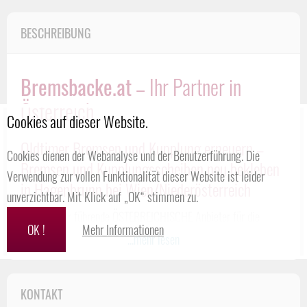
BESCHREIBUNG
Bremsbacke.at
– Ihr Partner in
Österreich
Cookies auf dieser Website.
Oldtimer Bremsen und Kupplung erneuern –
Cookies dienen der Webanalyse und der Benutzerführung. Die
Bremsen und Kupplungsscheiben neu bekleben
Verwendung zur vollen Funktionalität dieser Website ist leider
in Hagenbrunn bei Wien/Niederösterreich
unverzichtbar. Mit Klick auf „OK“ stimmen zu.
Wir sind der
führende ÖSTERREICHISCHE Anbieter für die
OK !
Mehr Informationen
Aufarbeitung und die Instandsetzung von Trommelbremsbacken
,
...mehr lesen
Bremsbändern, Umschlingungsbremsen, starren Kupplungen
und vielen weiteren Belagsträgern.
Kein Teil ist uns zu groß und
KONTAKT
keines zu klein!