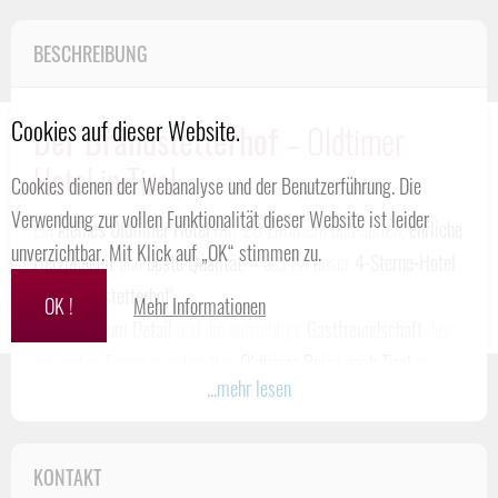
BESCHREIBUNG
Cookies auf dieser Website.
Der Brandstetterhof
– Oldtimer
Hotel in Tirol
Cookies dienen der Webanalyse und der Benutzerführung. Die
Verwendung zur vollen Funktionalität dieser Website ist leider
Ein
kleines Oldtimer Hotel
mit 20 Zimmern und Suiten,
ehrliche
unverzichtbar. Mit Klick auf „OK“ stimmen zu.
Herzlichkeit
und
beste Qualität
. – das ist unser
4-Sterne-Hotel
‚Der Brandstetterhof‘
.
OK !
Mehr Informationen
Die Liebe zum Detail
und die aufrichtige
Gastfreundschaft
des
gesamten Teams machen Ihre
Oldtimer Reise nach Tirol
zu
...mehr lesen
einem besonderen Moment. Heimeliges Wohngefühl in den
Zimmern
und
Suiten
im Tiroler Landhausstil, eine raffinierte
Naturküche
mit den passenden Weinen aus dem
Weinkeller
,
KONTAKT
Entspannung und Geborgenheit im
Wellness
„
AuszeitSpa“