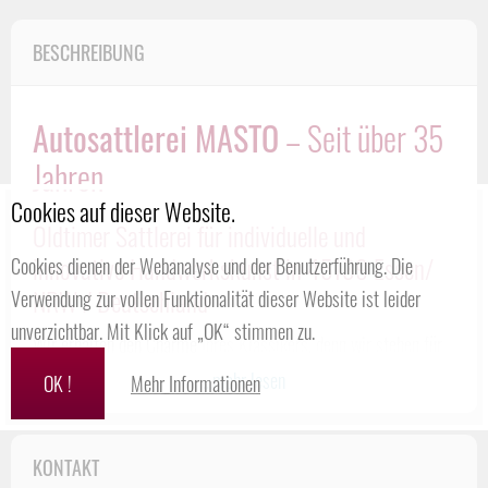
BESCHREIBUNG
Autosattlerei MASTO
– Seit über 35
Jahren
Cookies auf dieser Website.
Oldtimer Sattlerei für individuelle und
innovative Handwerkskunst in 45139 Essen/
Cookies dienen der Webanalyse und der Benutzerführung. Die
NRW / Deutschland
Verwendung zur vollen Funktionalität dieser Website ist leider
unverzichtbar. Mit Klick auf „OK“ stimmen zu.
Wir erhalten den Charme
Ihres Klassikers, denn wir stehen für
Tradition, Erfahrung und Moderne
und behandeln Ihren Klassiker
...mehr lesen
OK !
Mehr Informationen
genau so, wie er es verdient!
Bei uns finden Sie
höchste Qualitätsansprüche
und eine präzise
KONTAKT
Arbeitsweise in jedem Detail wieder. Entdecken Sie wertvolle,