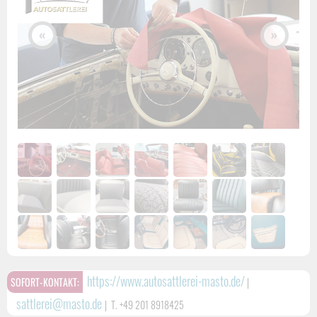
«
»
https://www.autosattlerei-masto.de/
SOFORT-KONTAKT:
|
sattlerei@masto.de
|
T. +49 201 8918425