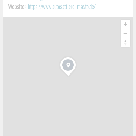
Website:
https://www.autosattlerei-masto.de/
Unser Leistungsangebot
Aufarbeitung, Instandsetzung oder Neubezug von Leder-
und Stoffsitzen
Reparatur der Sitzmechanik
Neubezug von Schaltknauf, Lenkrad oder Armaturenbrett
Anfertigung von Teppichen im Fußraum
Restauration des Dachhimmels
Cabrio-Verdecke und Persenningabdeckungen
Ein Oldtimer
ist nicht einfach nur ein Nutzfahrzeug. Diese
Klassiker verbinden
zeitlosen Prestige
mit einem starken
Auftritt der die Generationen überdauert. Deswegen vertraut
man sein Schmuckstück auch nicht irgendjemandem an.