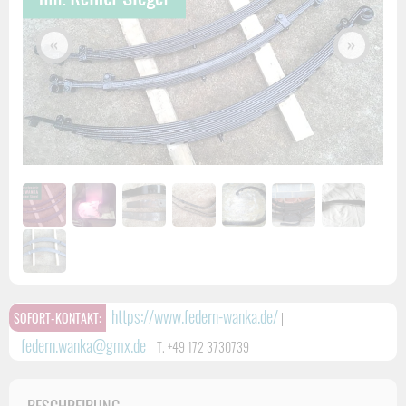
«
»
https://www.federn-wanka.de/
SOFORT-KONTAKT:
|
federn.wanka@gmx.de
|
T. +49 172 3730739