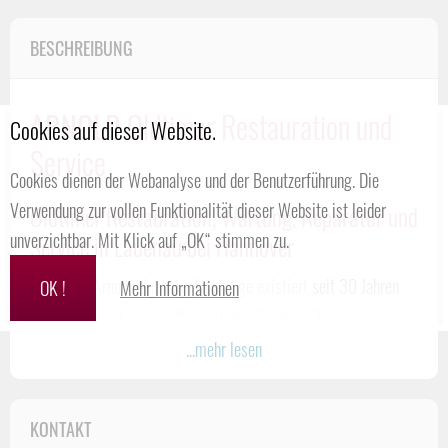
BESCHREIBUNG
ARNOLD
Oldtimer Restauration und
Cookies auf dieser Website.
Service
Cookies dienen der Webanalyse und der Benutzerführung. Die
Verwendung zur vollen Funktionalität dieser Website ist leider
Oldtimer Restauration, Wartung, Reparatur und
unverzichtbar. Mit Klick auf „OK“ stimmen zu.
Service in Lauenau bei Hannover
Die Firma Arnold Liebhaberfahrzeuge existiert
seit 30 Jahren
OK !
Mehr Informationen
und beschäftigt sich seither mit dem Produkt Oldtimer.
Oldtimer sind unsere Leidenschaft.
...mehr lesen
Alles begann mit dem Fiat 124 Spider. Von diesem Fahrzeug
haben über 100 Komplettrestaurationen unser Haus verlassen.
KONTAKT
Über die Jahre sind weitere Fahrzeugmarken dazugekommen,