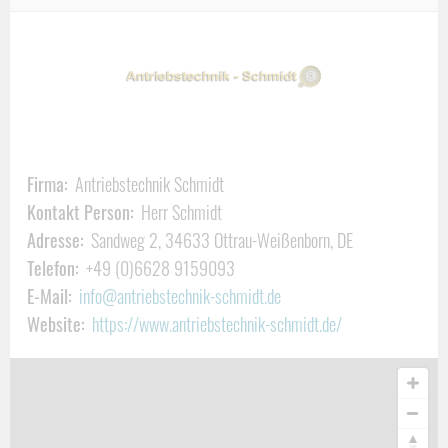
Verzahnungsteile
Wir fertigen u.a. Teile für folgende Geschäftszweige:
Prototypen/Erstmusterteile für die Automobilindustrie
Historischen Motorsport
Ersatzteile für Old/Youngtimer, Motorsport und
Firma:
Antriebstechnik Schmidt
Kontakt Person:
Herr Schmidt
Alltagsfahrzeug
Adresse:
Sandweg 2, 34633 Ottrau-Weißenborn, DE
Telefon:
+49 (0)6628 9159093
E-Mail:
info@antriebstechnik-schmidt.de
Porsche-Sonderteile
Website:
https://www.antriebstechnik-schmidt.de/
Triebsätze
8:35 in Top Qualität für das
Porsche 915
Getriebe
und 7/31 für das
Porsche 356 Getriebe
Stahl Differential Gehäuse für 356 Getriebe
unerlässlich