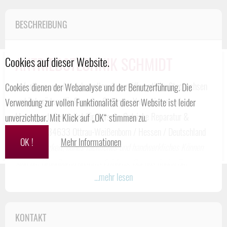
BESCHREIBUNG
ANTRIEBSTECHNIK SCHMIDT
Cookies auf dieser Website.
Anfertigen von Antriebswellen, Sperrdifferentiale, Steckachsen
Cookies dienen der Webanalyse und der Benutzerführung. Die
und Zahnrädern für Porsche, Oldtimer, Youngtimer und
Verwendung zur vollen Funktionalität dieser Website ist leider
Motorsport. Spezialist für Porsche Getriebe Reparatur &
unverzichtbar. Mit Klick auf „OK“ stimmen zu.
Service in 34633 Ottrau-Weißenborn / Hessen / Deutschland
OK !
Mehr Informationen
Zuverlässigkeit, hohes fachliches und handwerkliches Können
sind die Grundlagen unseres Erfolges. Bei uns finden Sie
...mehr lesen
kundenfreundlichen Service von der Anfrage bis zur detaillierten
und transparenten Rechnungsstellung.
Unser Leistungsangebot:
KONTAKT