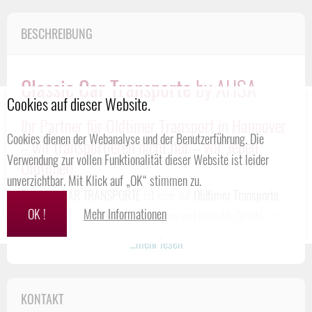
BESCHREIBUNG
Classic Car Transporte
by AHSA
Cookies auf dieser Website.
Ihr Partner für Oldtimer Transport in Hannover
Cookies dienen der Webanalyse und der Benutzerführung. Die
– wir transportieren nicht nur – wir ‚leben‘
Verwendung zur vollen Funktionalität dieser Website ist leider
Oldtimer!
unverzichtbar. Mit Klick auf „OK“ stimmen zu.
CLASSIC CAR TRANSPORTE
ist eine auf
Oldtimer Transporte
OK !
Mehr Informationen
optimierte Sparte der
Ahsa Spedition und Logistik GmbH
und
transportiert vorwiegend historische Fahrzeuge zu Oldtimer-
...mehr lesen
Rallyes und Veranstaltungen. Für die wichtigsten weltweiten
Veranstaltungen wurde dafür auf der Website ein eigener
KONTAKT
Jahres-Terminkalender
angelegt. Dadurch können freie