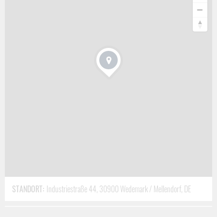
Beispiel Typ VW-Crafter) werden Destinationen in ganz Europa
angefahren.
Spezielle Fahrzeugaufbauten für den Oldtimer
Transport
Durch die
Erfahrung aus der Praxis
vieler Einsätze quer durch
die Kontinente, wurden in
speziell
konstruierte Fahrzeuge
Aufbauten
eingearbeitet, wie zum Beispiel:
maßgefertigte Ladevorrichtungen
absenkbare Ladeflächen für sehr flache Ladewinkel
alle Ladeeinheiten als Kofferaufbauten
angepasste hydraulische Zwischenböden
spezielle, alarmgesicherte seitliche Einstiegstüren
STANDORT:
Industriestraße 44, 30900 Wedemark / Mellendorf, DE
Felgen-schonende 3-Punkt Radgurte mit Radvorlegern zur
optimalen Ladungssicherung